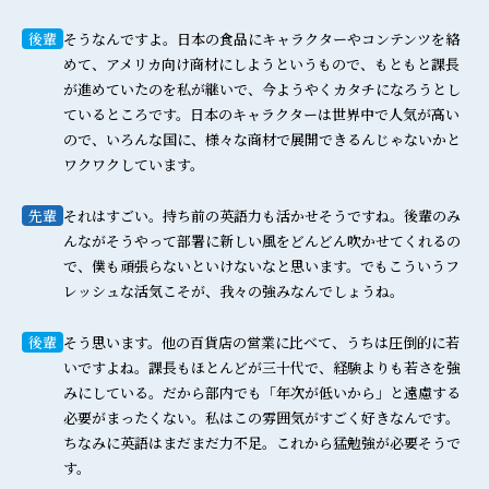
後輩
そうなんですよ。日本の食品にキャラクターやコンテンツを絡
めて、アメリカ向け商材にしようというもので、もともと課長
が進めていたのを私が継いで、今ようやくカタチになろうとし
ているところです。日本のキャラクターは世界中で人気が高い
ので、いろんな国に、様々な商材で展開できるんじゃないかと
ワクワクしています。
先輩
それはすごい。持ち前の英語力も活かせそうですね。後輩のみ
んながそうやって部署に新しい風をどんどん吹かせてくれるの
で、僕も頑張らないといけないなと思います。でもこういうフ
レッシュな活気こそが、我々の強みなんでしょうね。
後輩
そう思います。他の百貨店の営業に比べて、うちは圧倒的に若
いですよね。課長もほとんどが三十代で、経験よりも若さを強
みにしている。だから部内でも「年次が低いから」と遠慮する
必要がまったくない。私はこの雰囲気がすごく好きなんです。
ちなみに英語はまだまだ力不足。これから猛勉強が必要そうで
す。