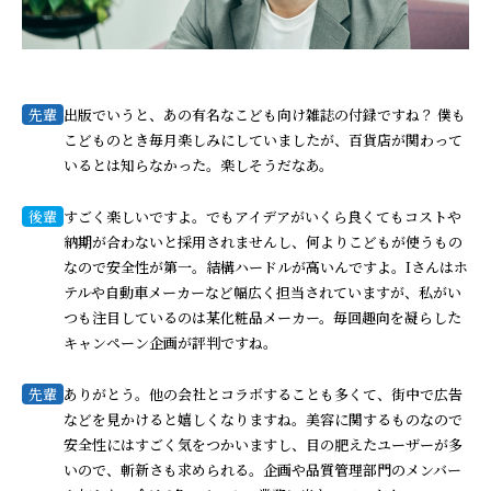
先輩
出版でいうと、あの有名なこども向け雑誌の付録ですね？ 僕も
こどものとき毎月楽しみにしていましたが、百貨店が関わって
いるとは知らなかった。楽しそうだなあ。
後輩
すごく楽しいですよ。でもアイデアがいくら良くてもコストや
納期が合わないと採用されませんし、何よりこどもが使うもの
なので安全性が第一。結構ハードルが高いんですよ。Iさんはホ
テルや自動車メーカーなど幅広く担当されていますが、私がい
つも注目しているのは某化粧品メーカー。毎回趣向を凝らした
キャンペーン企画が評判ですね。
先輩
ありがとう。他の会社とコラボすることも多くて、街中で広告
などを見かけると嬉しくなりますね。美容に関するものなので
安全性にはすごく気をつかいますし、目の肥えたユーザーが多
いので、斬新さも求められる。企画や品質管理部門のメンバー