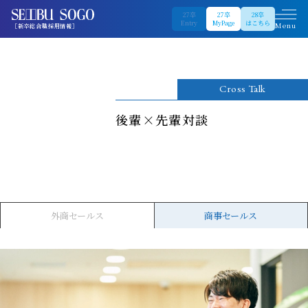
27卒
27卒
28卒
Entry
MyPage
はこちら
Menu
［新卒総合職採用情報］
Cross Talk
後輩×先輩対談
外商セールス
商事セールス