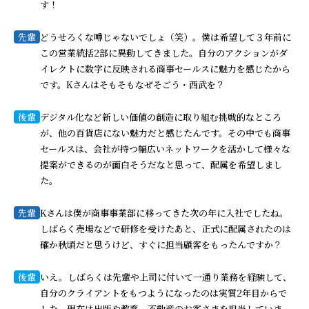
す！
先輩
どうせろくな噂じゃないでしょ（笑）。僕は希望して３年前に
この営業統括2部に異動してきました。自分のアクションがダ
イレクトに数字に反映される商事セールスに魅力を感じたから
です。Kさんはそもそもなぜそごう・西武を？
後輩
デジタル化など新しい価値の創造に取り組む挑戦的なところ
が、他の百貨店にない魅力だと感じたんです。その中でも商事
セールスは、会社が持つ幅広いネットワークを活かして様々な
提案ができるのが面白そうだなと思って、配属を希望しまし
た。
先輩
Kさんは僕が商事事業部に移ってきた次の年に入社でしたね。
しばらく売場などで研修を受けたあと、正式に配属されたのは
確か秋頃だと思うけど、すぐに担当顧客をもったんですか？
後輩
いえ。しばらくは先輩や上司に付いて一通り業務を経験して、
自分のクライアントをもつようになったのは実質2年目からで
した。現在は出版や教育、不動産のお客さまを担当していま