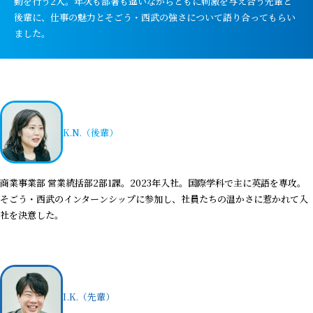
動を行う2人。年次も部署も違いながらともに刺激を与え合う先輩と
後輩に、仕事の魅力とそごう・西武の強さについて語り合ってもらい
ました。
K.N.（後輩）
商業事業部 営業統括部2部1課。2023年入社。国際学科で主に英語を専攻。
そごう・西武のインターンシップに参加し、社員たちの温かさに惹かれて入
社を決意した。
I.K.（先輩）